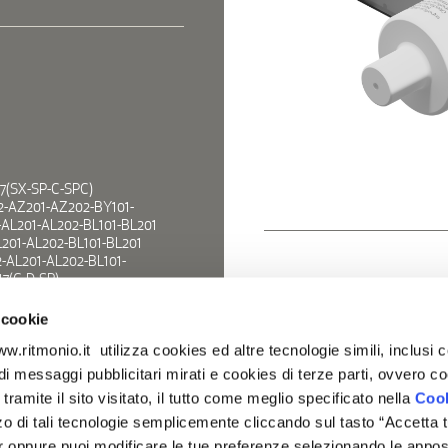
117(SX-SP-C-SPC)
02-AZ201-AZ202-BY101-
2-AL201-AL202-BL101-BL201
AL201-AL202-BL101-BL201
2-AL201-AL202-BL101-
17(C-D-SP)
0117(C-SPC) ·Pois·PR31·
· AL101-AL201-AL102-AL202
 cookie
ormina·PR35· AZ101-AZ102-
w.ritmonio.it utilizza cookies ed altre tecnologie simili, inclusi 
201-AL202 ·Tip·PR38·
· AZ101-AZ102-AZ201-
io di messaggi pubblicitari mirati e cookies di terze parti, ovvero c
01-AL202
 tramite il sito visitato, il tutto come meglio specificato nella
Cook
zzo di tali tecnologie semplicemente cliccando sul tasto “Accetta tu
r oppure puoi modificare le tue preferenze selezionando le appos