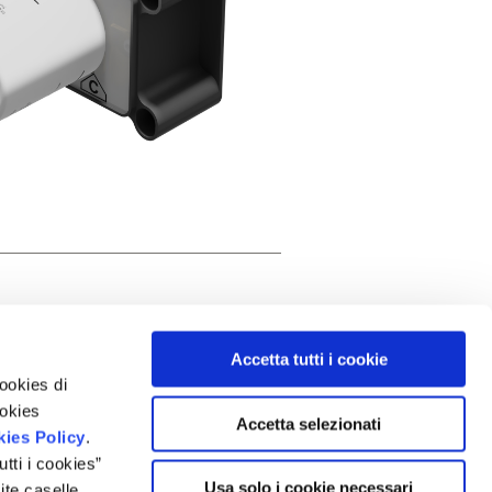
Accetta tutti i cookie
cookies di
ookies
Accetta selezionati
ies Policy
.
tti i cookies”
Usa solo i cookie necessari
ite caselle