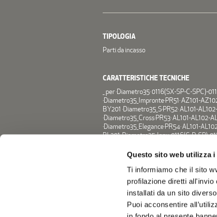
TIPOLOGIA
Parti da incasso
CARATTERISTICHE TECNICHE
_ per ·Diametro35· 0116(SX-SP-C-SPC)-0
·Diametro35_Impronte·PR51· AZ101-AZ1
BY201 ·Diametro35_S·PR52· AL101-AL10
·Diametro35_Cross·PR53· AL101-AL102-
·Diametro35_Elegance·PR54· AL101-AL10
BL201 ·Diametro35_Inox· 0116(C-D-SP)-01
·Diametro35_Inox_Concrete· 0116(C-SPC)-
AL101-AL201-AL102-AL202 ·Glitter·PR32
Questo sito web utilizza i
·Tie·PR34· AL101-AL102-AL201-AL202 ·Ta
Ti informiamo che il sito ww
AZ201-AZ202 ·Tab·PR37· AL101-AL102-AL
AL101-AL102-AL201-AL202 ·Haptic·PR43
profilazione diretti all'inv
AZ202 ·Haptic_S·PR57· AL101-AL102-AL2
installati da un sito diverso
Puoi acconsentire all’utili
in fondo al presente banne