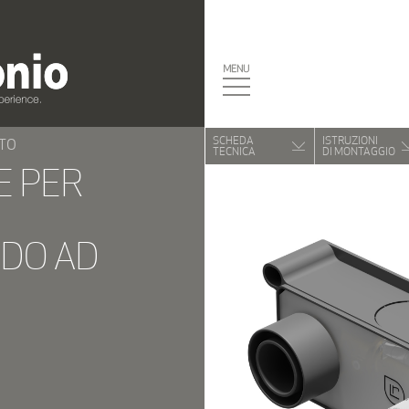
SCHEDA
ISTRUZIONI
TO
TECNICA
DI MONTAGGIO
E PER
E
DO AD