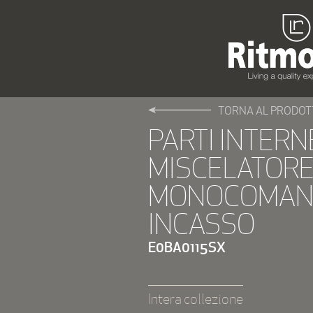
TORNA AL PRODOT
PARTI INTERN
MISCELATOR
MONOCOMAN
INCASSO
E0BA0115SX
Intera collezione