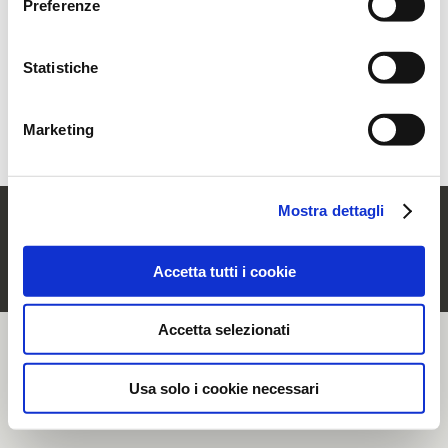
Preferenze
momento, accedendo all’apposita sezione.
Statistiche
Hai dimenticato la password?
Recuperala
Sei un nuovo utente?
Registrati
Marketing
Mostra dettagli
© Rubinetterie Ritmonio Srl |
Dati societari
|
Note Legali
|
Cookie Policy
|
Informativa Privacy
|
Whistleblowing
Accetta tutti i cookie
Accetta selezionati
Usa solo i cookie necessari