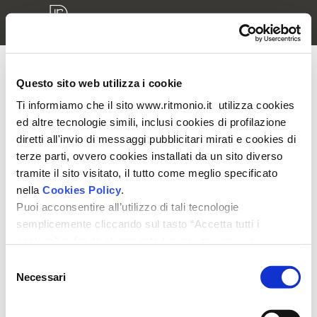
Questo sito web utilizza i cookie
Accesso modelli 3D
Ti informiamo che il sito www.ritmonio.it utilizza cookies
ed altre tecnologie simili, inclusi cookies di profilazione
Inserisci nome utente e password per accedere alla tua
diretti all'invio di messaggi pubblicitari mirati e cookies di
area riservata
terze parti, ovvero cookies installati da un sito diverso
tramite il sito visitato, il tutto come meglio specificato
nella
Cookies Policy
.
Puoi acconsentire all’utilizzo di tali tecnologie
semplicemente cliccando sul tasto “Accetta tutti i
cookies” in fondo al presente banner oppure puoi
Ricordami
modificare le tue preferenze selezionando le apposite
Selezione
caselle dei cookies e cliccando su “Accetta selezionati".
Necessari
del
Ti ricordiamo che, in ogni caso, puoi liberamente
consenso
prestare, rifiutare o revocare il tuo consenso, in qualsiasi