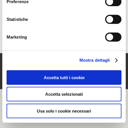
Preferenze
momento, accedendo all’apposita sezione.
Statistiche
Hai dimenticato la password?
Recuperala
Sei un nuovo utente?
Registrati
Marketing
Mostra dettagli
© Rubinetterie Ritmonio Srl |
Dati societari
|
Note Legali
|
Cookie Policy
|
Informativa Privacy
|
Whistleblowing
Accetta tutti i cookie
Accetta selezionati
Usa solo i cookie necessari