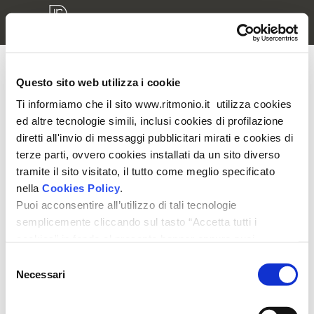
Questo sito web utilizza i cookie
Accesso modelli 3D
Ti informiamo che il sito www.ritmonio.it utilizza cookies
ed altre tecnologie simili, inclusi cookies di profilazione
Inserisci nome utente e password per accedere alla tua
diretti all'invio di messaggi pubblicitari mirati e cookies di
area riservata
terze parti, ovvero cookies installati da un sito diverso
tramite il sito visitato, il tutto come meglio specificato
nella
Cookies Policy
.
Puoi acconsentire all’utilizzo di tali tecnologie
semplicemente cliccando sul tasto “Accetta tutti i
cookies” in fondo al presente banner oppure puoi
Ricordami
modificare le tue preferenze selezionando le apposite
Selezione
caselle dei cookies e cliccando su “Accetta selezionati".
Necessari
del
Ti ricordiamo che, in ogni caso, puoi liberamente
consenso
prestare, rifiutare o revocare il tuo consenso, in qualsiasi