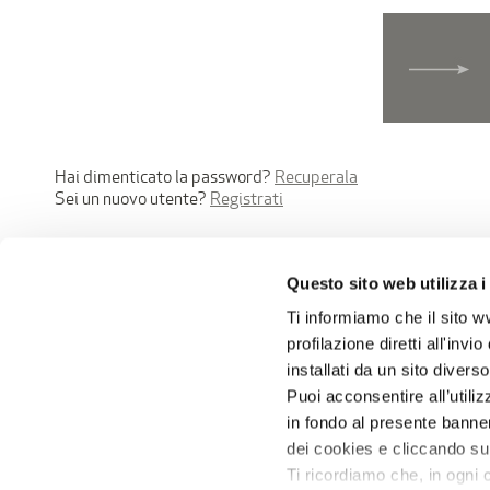
Hai dimenticato la password?
Recuperala
Sei un nuovo utente?
Registrati
Questo sito web utilizza i
Ti informiamo che il sito ww
© Rubinetterie Ritmonio Srl |
Dati socie
profilazione diretti all'inv
installati da un sito diverso
Puoi acconsentire all’utili
in fondo al presente banne
dei cookies e cliccando su
Ti ricordiamo che, in ogni 