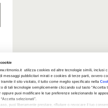
 cookie
w.ritmonio.it utilizza cookies ed altre tecnologie simili, inclusi 
tari
|
Note Legali
|
Cookie Policy
|
Informativa Privacy
|
Whistleblowing
io di messaggi pubblicitari mirati e cookies di terze parti, ovvero c
 tramite il sito visitato, il tutto come meglio specificato nella
Cook
zzo di tali tecnologie semplicemente cliccando sul tasto “Accetta tu
r oppure puoi modificare le tue preferenze selezionando le appos
 “Accetta selezionati".
caso, puoi liberamente prestare, rifiutare o revocare il tuo consen