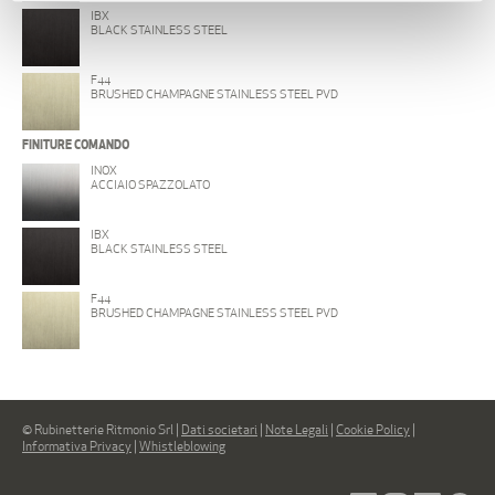
IBX
BLACK STAINLESS STEEL
F44
BRUSHED CHAMPAGNE STAINLESS STEEL PVD
FINITURE COMANDO
INOX
ACCIAIO SPAZZOLATO
IBX
BLACK STAINLESS STEEL
F44
BRUSHED CHAMPAGNE STAINLESS STEEL PVD
© Rubinetterie Ritmonio Srl |
Dati societari
|
Note Legali
|
Cookie Policy
|
Informativa Privacy
|
Whistleblowing