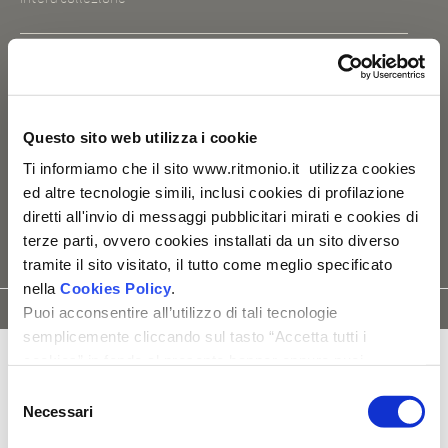
TIPOLOGIA
Gruppi doccia
Questo sito web utilizza i cookie
CARATTERISTICHE TECNICHE
_ parti interne vendute a parte [PM0020M]
Ti informiamo che il sito www.ritmonio.it utilizza cookies
ed altre tecnologie simili, inclusi cookies di profilazione
diretti all'invio di messaggi pubblicitari mirati e cookies di
terze parti, ovvero cookies installati da un sito diverso
tramite il sito visitato, il tutto come meglio specificato
nella
Cookies Policy
.
SCHEDA
ISTRUZIONI
MODELLO
RICAMBI
Puoi acconsentire all’utilizzo di tali tecnologie
TECNICA
DI MONTAGGIO
3D
semplicemente cliccando sul tasto “Accetta tutti i
cookies” in fondo al presente banner oppure puoi
modificare le tue preferenze selezionando le apposite
Selezione
caselle dei cookies e cliccando su “Accetta selezionati".
Necessari
del
Ti ricordiamo che, in ogni caso, puoi liberamente
consenso