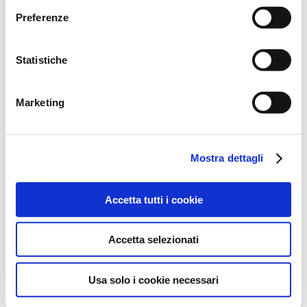
prestare, rifiutare o revocare il tuo consenso, in qualsiasi
Preferenze
momento, accedendo all’apposita sezione.
Statistiche
Marketing
Mostra dettagli
Accetta tutti i cookie
Accetta selezionati
FINITURE CORPO
INOX
Usa solo i cookie necessari
ACCIAIO SPAZZOLATO