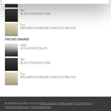
IBX
BLACK STAINLESS STEEL
F44
BRUSHED CHAMPAGNE STAINLESS STEEL PVD
FINITURE COMANDO
INOX
ACCIAIO SPAZZOLATO
IBX
BLACK STAINLESS STEEL
F44
BRUSHED CHAMPAGNE STAINLESS STEEL PVD
© Rubinetterie Ritmonio Srl |
Dati societari
|
Note Legali
|
Cookie Policy
|
Informativa Privacy
|
Whistleblowing