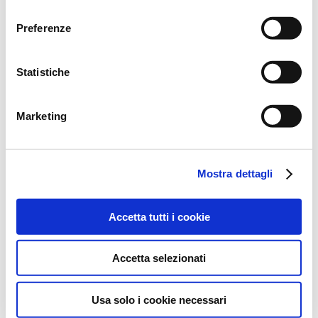
consenso
prestare, rifiutare o revocare il tuo consenso, in qualsiasi
Preferenze
momento, accedendo all’apposita sezione.
Statistiche
Marketing
Mostra dettagli
Accetta tutti i cookie
Accetta selezionati
FINITURE CORPO
Usa solo i cookie necessari
INOX
ACCIAIO SPAZZOLATO