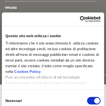
TIPOLOGIA
Gruppi doccia
CARATTERISTICHE TECNICHE
_ regolatore di portata
_ filtri e valvole di non ritorno
Questo sito web utilizza i cookie
_ due uscite indipendenti
_ parti interne vendute a parte [PM0030J]
Ti informiamo che il sito www.ritmonio.it utilizza cookies
_ installabile in posizione verticale oppure orizzontale
ed altre tecnologie simili, inclusi cookies di profilazione
diretti all'invio di messaggi pubblicitari mirati e cookies di
terze parti, ovvero cookies installati da un sito diverso
tramite il sito visitato, il tutto come meglio specificato
nella
Cookies Policy
.
Puoi acconsentire all’utilizzo di tali tecnologie
SCHEDA
ISTRUZIONI
MODELLO
RICAMBI
TECNICA
DI MONTAGGIO
3D
semplicemente cliccando sul tasto “Accetta tutti i
cookies” in fondo al presente banner oppure puoi
modificare le tue preferenze selezionando le apposite
Selezione
caselle dei cookies e cliccando su “Accetta selezionati".
Necessari
del
Ti ricordiamo che, in ogni caso, puoi liberamente