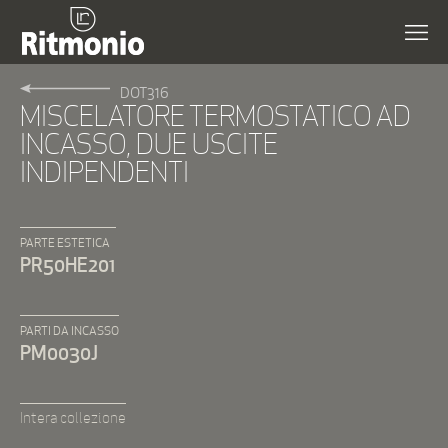
DOT316
MISCELATORE TERMOSTATICO AD
INCASSO, DUE USCITE
INDIPENDENTI
PARTE ESTETICA
PR50HE201
PARTI DA INCASSO
PM0030J
Intera collezione