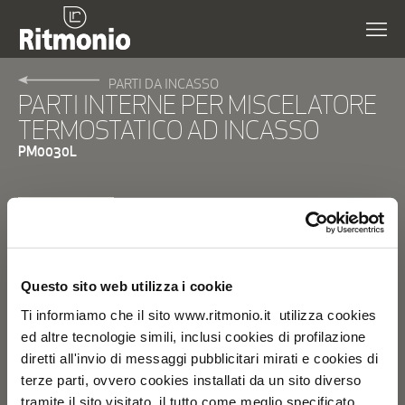
PARTI DA INCASSO
PARTI INTERNE PER MISCELATORE
TERMOSTATICO AD INCASSO
PM0030L
Intera collezione
TIPOLOGIA
Questo sito web utilizza i cookie
Parti da incasso
Ti informiamo che il sito www.ritmonio.it utilizza cookies
ed altre tecnologie simili, inclusi cookies di profilazione
CARATTERISTICHE TECNICHE
diretti all'invio di messaggi pubblicitari mirati e cookies di
_ per ·Diametro35· 0186E(SP) ·Diametro35_Impronte·PR51· HU102-HU202
terze parti, ovvero cookies installati da un sito diverso
·Diametro35_Cross·PR53· HG102-HG202 ·Diametro35_Inox· 0186E(SP)
·Taormina·PR35· HG102-HG201 ·Haptic·PR43· HG103-HG201 ·Comandi_Wellness·PR47·
tramite il sito visitato, il tutto come meglio specificato