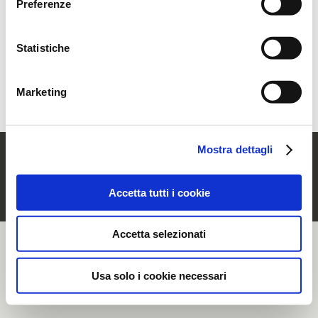
Preferenze
momento, accedendo all’apposita sezione.
Statistiche
Hai dimenticato la password?
Recuperala
Sei un nuovo utente?
Registrati
Marketing
Mostra dettagli
© Rubinetterie Ritmonio Srl |
Dati societari
|
Note Legali
|
Cookie Policy
|
Informativa Privacy
|
Whistleblowing
Accetta tutti i cookie
Accetta selezionati
Usa solo i cookie necessari