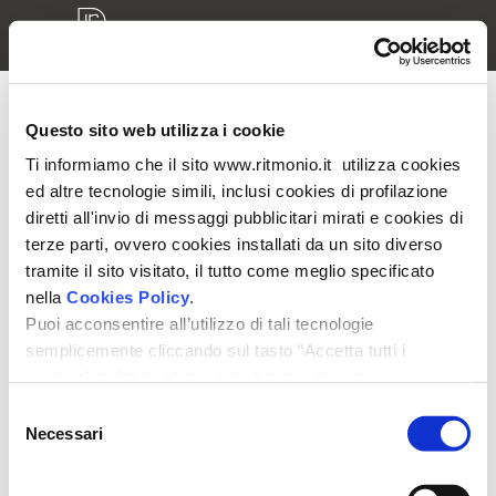
Questo sito web utilizza i cookie
Accesso modelli 3D
Ti informiamo che il sito www.ritmonio.it utilizza cookies
ed altre tecnologie simili, inclusi cookies di profilazione
Inserisci nome utente e password per accedere alla tua
diretti all'invio di messaggi pubblicitari mirati e cookies di
area riservata
terze parti, ovvero cookies installati da un sito diverso
tramite il sito visitato, il tutto come meglio specificato
nella
Cookies Policy
.
Puoi acconsentire all’utilizzo di tali tecnologie
semplicemente cliccando sul tasto “Accetta tutti i
cookies” in fondo al presente banner oppure puoi
Ricordami
modificare le tue preferenze selezionando le apposite
Selezione
caselle dei cookies e cliccando su “Accetta selezionati".
Necessari
del
Ti ricordiamo che, in ogni caso, puoi liberamente
consenso
prestare, rifiutare o revocare il tuo consenso, in qualsiasi