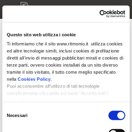
Questo sito web utilizza i cookie
Accesso modelli 3D
Ti informiamo che il sito www.ritmonio.it utilizza cookies
ed altre tecnologie simili, inclusi cookies di profilazione
Inserisci nome utente e password per accedere alla tua
diretti all'invio di messaggi pubblicitari mirati e cookies di
area riservata
terze parti, ovvero cookies installati da un sito diverso
tramite il sito visitato, il tutto come meglio specificato
nella
Cookies Policy
.
Puoi acconsentire all’utilizzo di tali tecnologie
semplicemente cliccando sul tasto “Accetta tutti i
cookies” in fondo al presente banner oppure puoi
Ricordami
modificare le tue preferenze selezionando le apposite
Selezione
caselle dei cookies e cliccando su “Accetta selezionati".
Necessari
del
Ti ricordiamo che, in ogni caso, puoi liberamente
consenso
prestare, rifiutare o revocare il tuo consenso, in qualsiasi