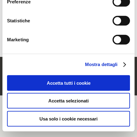
Preferenze
momento, accedendo all’apposita sezione.
Statistiche
Hai dimenticato la password?
Recuperala
Sei un nuovo utente?
Registrati
Marketing
Mostra dettagli
© Rubinetterie Ritmonio Srl |
Dati societari
|
Note Legali
|
Cookie Policy
|
Informativa Privacy
|
Whistleblowing
Accetta tutti i cookie
Accetta selezionati
Usa solo i cookie necessari