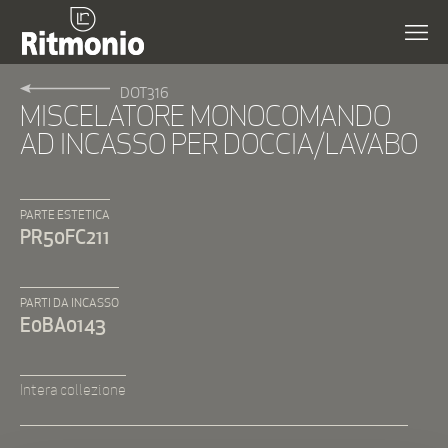
DOT316
MISCELATORE MONOCOMANDO
AD INCASSO PER DOCCIA/LAVABO
PARTE ESTETICA
PR50FC211
PARTI DA INCASSO
E0BA0143
Intera collezione