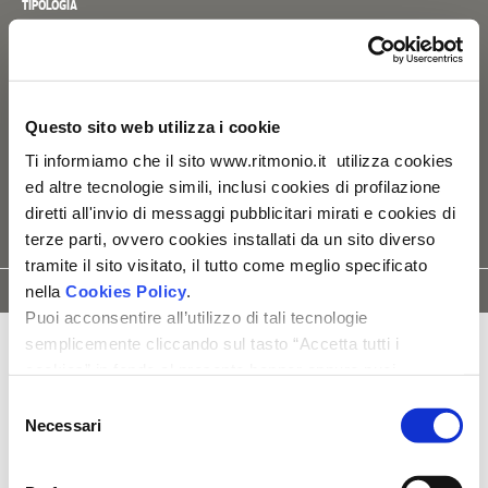
TIPOLOGIA
Comandi remoti
CARATTERISTICHE TECNICHE
_ una uscita
Questo sito web utilizza i cookie
_ parti interne vendute a parte [E0BA0143]
Ti informiamo che il sito www.ritmonio.it utilizza cookies
ed altre tecnologie simili, inclusi cookies di profilazione
diretti all'invio di messaggi pubblicitari mirati e cookies di
terze parti, ovvero cookies installati da un sito diverso
tramite il sito visitato, il tutto come meglio specificato
SCHEDA
ISTRUZIONI
MODELLO
nella
Cookies Policy
.
RICAMBI
TECNICA
DI MONTAGGIO
3D
Puoi acconsentire all’utilizzo di tali tecnologie
semplicemente cliccando sul tasto “Accetta tutti i
cookies” in fondo al presente banner oppure puoi
modificare le tue preferenze selezionando le apposite
Selezione
caselle dei cookies e cliccando su “Accetta selezionati".
Necessari
del
Ti ricordiamo che, in ogni caso, puoi liberamente
consenso
prestare, rifiutare o revocare il tuo consenso, in qualsiasi