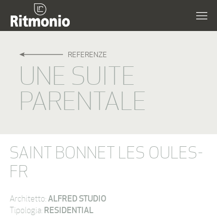
REFERENZE
UNE SUITE
PARENTALE
SAINT BONNET LES OULES-
FR
ALFRED STUDIO
Architetto:
RESIDENTIAL
Tipologia: