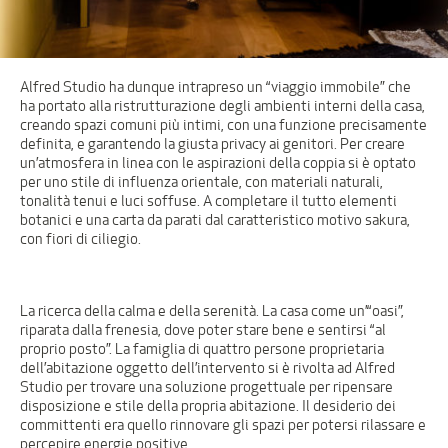
Alfred Studio ha dunque intrapreso un “viaggio immobile” che
ha portato alla ristrutturazione degli ambienti interni della casa,
creando spazi comuni più intimi, con una funzione precisamente
definita, e garantendo la giusta privacy ai genitori. Per creare
un’atmosfera in linea con le aspirazioni della coppia si è optato
per uno stile di influenza orientale, con materiali naturali,
tonalità tenui e luci soffuse. A completare il tutto elementi
botanici e una carta da parati dal caratteristico motivo sakura,
con fiori di ciliegio.
La ricerca della calma e della serenità. La casa come un’“oasi”,
riparata dalla frenesia, dove poter stare bene e sentirsi “al
proprio posto”. La famiglia di quattro persone proprietaria
dell’abitazione oggetto dell’intervento si è rivolta ad Alfred
Studio per trovare una soluzione progettuale per ripensare
disposizione e stile della propria abitazione. Il desiderio dei
committenti era quello rinnovare gli spazi per potersi rilassare e
percepire energie positive.