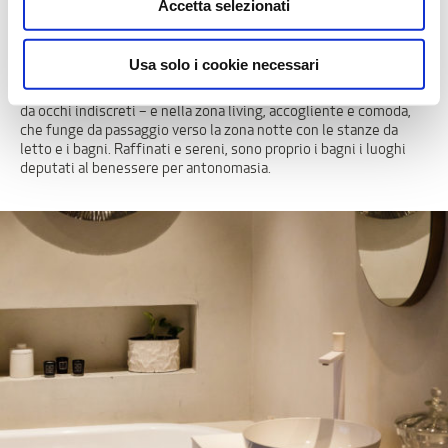
focus dell’ambiente che rende il bagno uno spazio di pura
Accetta selezionati
leggerezza.
Usa solo i cookie necessari
Ciò è evidente soprattutto nell’ingresso – più riparato e al sicuro
da occhi indiscreti – e nella zona living, accogliente e comoda,
che funge da passaggio verso la zona notte con le stanze da
letto e i bagni. Raffinati e sereni, sono proprio i bagni i luoghi
deputati al benessere per antonomasia.